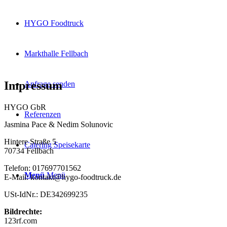
HYGO Foodtruck
Markthalle Fellbach
Impressum
Anfrage senden
HYGO GbR
Referenzen
Jasmina Pace & Nedim Solunovic
Hintere Straße 5
Catering Speisekarte
70734 Fellbach
Telefon: 017697701562
Menü
Menü
E-Mail: kontakt@hygo-foodtruck.de
USt-IdNr.: DE342699235
Bildrechte:
123rf.com